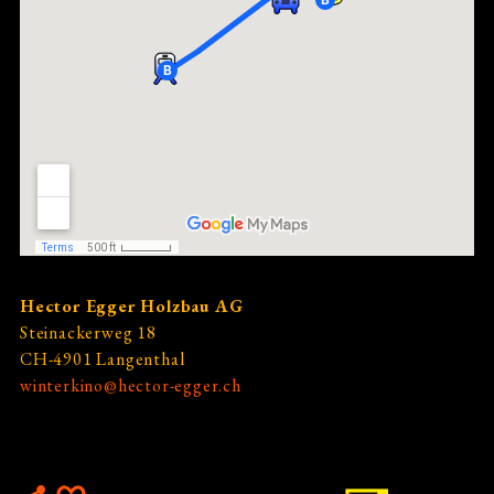
Impressum
Requisiten-Show
Hector Egger Holzbau AG
Steinackerweg 18
CH-4901 Langenthal
winterkino@hector-egger.ch