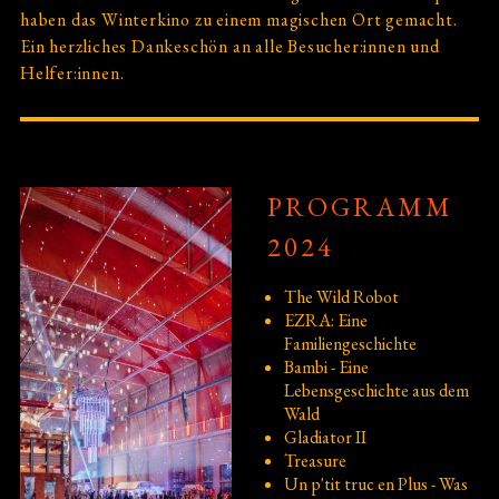
haben das Winterkino zu einem magischen Ort gemacht.
2012
Ein herzliches Dankeschön an alle Besucher:innen und
Helfer:innen.
2011
2010
PROGRAMM
2009
2024
Kontakt
The Wild Robot
EZRA: Eine
Requisiten-Show
Familiengeschichte
Bambi - Eine
Lebensgeschichte aus dem
Wald
Gladiator II
Treasure
Un p'tit truc en Plus - Was