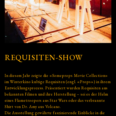
REQUISITEN-SHOW
In diesem Jahr zeigte die «Someprops Movie Collection»
im Winterkino kultige Requisiten (engl. «Props») in ihrem
Entwicklungsprozess. Präsentiert wurden Requisiten aus
bekannten Filmen und ihre Herstellung – sei es der Helm
eines Flametroopers aus Star Wars oder das verbrannte
Shirt von Dr. Amy aus Volcano.
Die Ausstellung gewährte faszinierende Einblicke in die