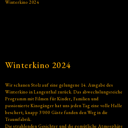
Winterkino 2024
2024
2022
2019
2018
2017
Winterkino 2024
2016
Wir schauen Stolz auf eine gelungene 14. Ausgabe des
2015
Winterkino in Langenthal zurück. Das abwechslungsreiche
Programm mit Filmen für Kinder, Familien und
2014
passionierte Kinogänger hat uns jeden Tag eine volle Halle
beschert; knapp 3'000 Gäste fanden den Weg in die
Traumfabrik.
2013
Die strahlenden Gesichter und die gemütliche Atmosphäre